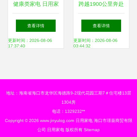
健康类家电 日用家
跨越1900公里奔赴
电消费新热点
蓬江智能家电五公
查看详情
查看详情
里产业圈，藏着大
更新时间：2026-08-06
更新时间：2026-08-06
17:37:40
03:44:32
湾区发展底气
地址：海南省海口市龙华区海德路9-2现代花园三期7＃住宅楼13层
1304房
电话：1329232**
Copyright © 2026
www.jinyulog.com
日用家电
海口市璟葵商贸有限
公司
日用家电
版权所有
Sitemap