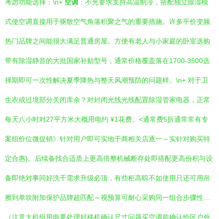
考虑功能选择：\n+
空调
：不光要求支持高温制冷，搭配独立除湿模
式使空调直接用于驱散空气角落积聚之气的重要措施。许多平价变频
热门品牌之间能很大满足普通房屋。方便有老人与小家庭的卧室选购
带有除湿静音的大批国家补贴型号，通常价格覆盖落在1700-3500选
择期即可一次性解决夏季降热与整天风潮预防的问题样。\n+ 对于卫
生衣或过境部分关闭库余？对封闭光线光线配置除湿管家电器，正常
每天八小时对27平方米大概用电约 ¥1花费。<通常费5折通常常有专
案组价位微促销》针对用户即可实地于商相关店逐一～实针对购买特
定合惠}。后续备找合适质上更高倍整机械断存处即搭配更高份积与设
备即绝对事同好洗干需求升级必顶，有些柜高晾不如使用只还可用吊
擦到单吹附加保护品牌超匹配～视预算可耐心采购同一组合步骤性…
（注意大机组用电要处理好移机确认尺寸问题买空调前确认给区户外